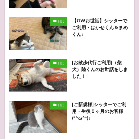
【GWお世話】シッターで
日記
ご利用・はかせくん＆まめ
くん♪
[お散歩代行ご利用]（柴
日記
犬）陸くんのお世話をしま
した！
[ご新規様]シッターでご利
日記
用・生後５ヶ月のお客様
(*^ω^*)♪