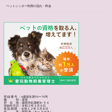
ペットシッター利用の流れ・料金
登 録 番 号 ：6盛保生第91ー70号
種 別：保管
所 在 地：盛岡市鉈屋町8−５４
登録年月日：令和２年３月９日
有 効 期 限 ：令和１２年３月８日
代 表：阿部 幸（あべ みゆき）