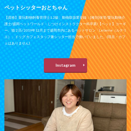
ペットシッターおとちゃん
【資格】愛玩動物飼養管理士1.2級、動物取扱業登録：[種別]保管/愛玩動物介
護士/盛岡ペットワールド・しつけインストラクター科卒業/【ペット】コーギ
ー、猫２匹/ 2019年12月まで盛岡市内にあるペットサロン「Le terrie（ルテリ
エ）」ドッグ カフェスタッフ兼シッター担当で働いていました。(現在・カフ
ェはありません)
Instagram