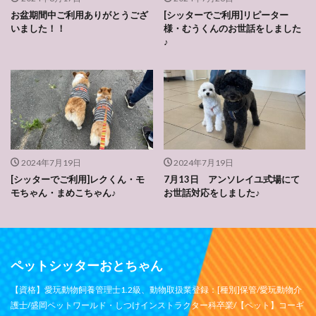
お盆期間中ご利用ありがとうござ
[シッターでご利用]リピーター
いました！！
様・むうくんのお世話をしました
♪
2024年7月19日
2024年7月19日
[シッターでご利用]レクくん・モ
7月13日 アンソレイユ式場にて
モちゃん・まめこちゃん♪
お世話対応をしました♪
ペットシッターおとちゃん
【資格】愛玩動物飼養管理士1.2級、動物取扱業登録：[種別]保管/愛玩動物介
護士/盛岡ペットワールド・しつけインストラクター科卒業/【ペット】コーギ