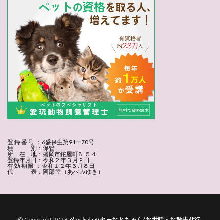
登 録 番 号 ：6盛保生第91ー70号
種 別：保管
所 在 地：盛岡市鉈屋町8−５４
登録年月日：令和２年３月９日
有 効 期 限 ：令和１２年３月８日
代 表：阿部 幸（あべ みゆき）
© Copyright 2026
ペットシッターおとちゃん/お世話・お散歩代行
.