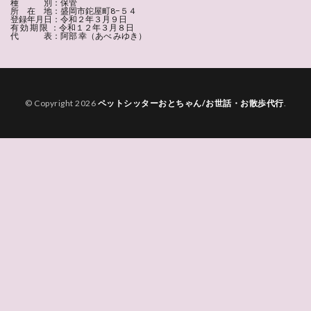
種 別：保管
所 在 地：盛岡市鉈屋町8−５４
登録年月日：令和２年３月９日
有 効 期 限 ：令和１２年３月８日
代 表：阿部 幸（あべ みゆき）
© Copyright 2026
ペットシッターおとちゃん/お世話・お散歩代行
.