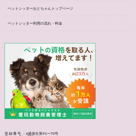
ペットシッターおとちゃんトップページ
ペットシッター利用の流れ・料金
登 録 番 号 ：6盛保生第91ー70号