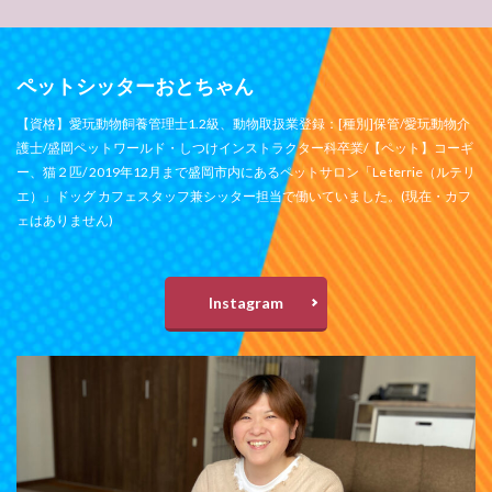
ペットシッターおとちゃん
【資格】愛玩動物飼養管理士1.2級、動物取扱業登録：[種別]保管/愛玩動物介
護士/盛岡ペットワールド・しつけインストラクター科卒業/【ペット】コーギ
ー、猫２匹/ 2019年12月まで盛岡市内にあるペットサロン「Le terrie（ルテリ
エ）」ドッグ カフェスタッフ兼シッター担当で働いていました。(現在・カフ
ェはありません)
Instagram