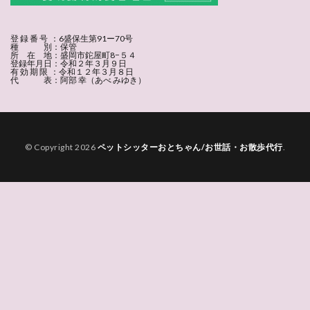
登 録 番 号 ：6盛保生第91ー70号
種 別：保管
所 在 地：盛岡市鉈屋町8−５４
登録年月日：令和２年３月９日
有 効 期 限 ：令和１２年３月８日
代 表：阿部 幸（あべ みゆき）
© Copyright 2026
ペットシッターおとちゃん/お世話・お散歩代行
.