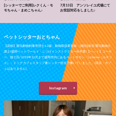
[シッターでご利用]レクくん・モ
7月13日 アンソレイユ式場にて
モちゃん・まめこちゃん♪
お世話対応をしました♪
ペットシッターおとちゃん
【資格】愛玩動物飼養管理士1.2級、動物取扱業登録：[種別]保管/愛玩動物介
護士/盛岡ペットワールド・しつけインストラクター科卒業/【ペット】コーギ
ー、猫２匹/ 2019年12月まで盛岡市内にあるペットサロン「Le terrie（ルテリ
エ）」ドッグ カフェスタッフ兼シッター担当で働いていました。(現在・カフ
ェはありません)
Instagram