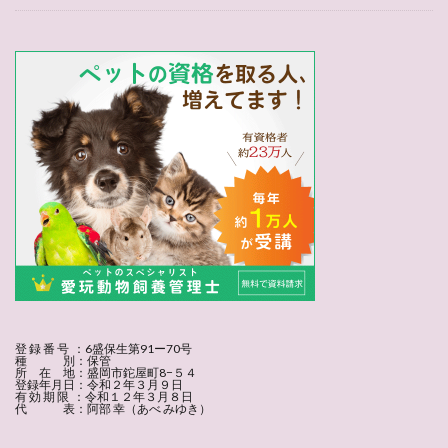
登 録 番 号 ：6盛保生第91ー70号
種 別：保管
所 在 地：盛岡市鉈屋町8−５４
登録年月日：令和２年３月９日
有 効 期 限 ：令和１２年３月８日
代 表：阿部 幸（あべ みゆき）