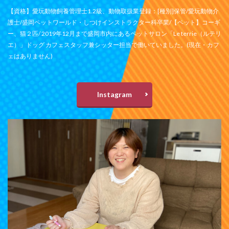
【資格】愛玩動物飼養管理士1.2級、動物取扱業登録：[種別]保管/愛玩動物介
護士/盛岡ペットワールド・しつけインストラクター科卒業/【ペット】コーギ
ー、猫２匹/ 2019年12月まで盛岡市内にあるペットサロン「Le terrie（ルテリ
エ）」ドッグ カフェスタッフ兼シッター担当で働いていました。(現在・カフ
ェはありません)
Instagram