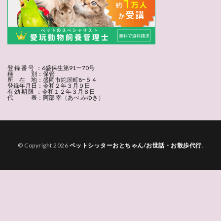
登 録 番 号 ：6盛保生第91ー70号
種 別：保管
所 在 地：盛岡市鉈屋町8−５４
登録年月日：令和２年３月９日
有 効 期 限 ：令和１２年３月８日
代 表：阿部 幸（あべ みゆき）
© Copyright 2026
ペットシッターおとちゃん/お世話・お散歩代行
.