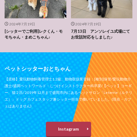
2024年7月19日
2024年7月19日
[シッターでご利用]レクくん・モ
7月13日 アンソレイユ式場にて
モちゃん・まめこちゃん♪
お世話対応をしました♪
ペットシッターおとちゃん
【資格】愛玩動物飼養管理士1.2級、動物取扱業登録：[種別]保管/愛玩動物介
護士/盛岡ペットワールド・しつけインストラクター科卒業/【ペット】コーギ
ー、猫２匹/ 2019年12月まで盛岡市内にあるペットサロン「Le terrie（ルテリ
エ）」ドッグ カフェスタッフ兼シッター担当で働いていました。(現在・カフ
ェはありません)
Instagram