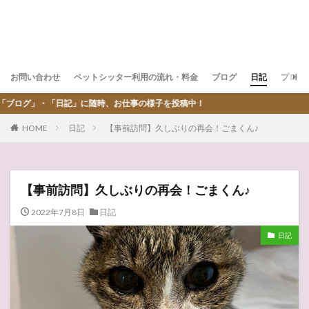
お問い合わせ
ペットシッター利用の流れ・料金
ブログ
日記
プロフ
時、お仕事の様子を投稿中！
HOME
日記
【事前訪問】久しぶりの再会！ごまくん♪
【事前訪問】久しぶりの再会！ごまくん♪
2022年7月8日
日記
日記